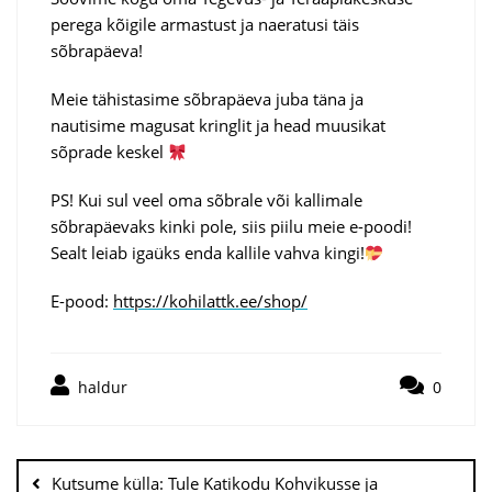
perega kõigile armastust ja naeratusi täis
sõbrapäeva!
Meie tähistasime sõbrapäeva juba täna ja
nautisime magusat kringlit ja head muusikat
sõprade keskel
PS! Kui sul veel oma sõbrale või kallimale
sõbrapäevaks kinki pole, siis piilu meie e-poodi!
Sealt leiab igaüks enda kallile vahva kingi!
E-pood:
https://kohilattk.ee/shop/
haldur
0
Navigeerimine
Kutsume külla: Tule Katikodu Kohvikusse ja