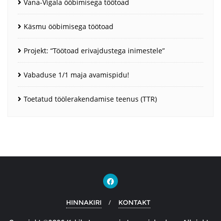
Vana-Vigala ööbimisega töötoad
Käsmu ööbimisega töötoad
Projekt: “Töötoad erivajdustega inimestele”
Vabaduse 1/1 maja avamispidu!
Toetatud töölerakendamise teenus (TTR)
HINNAKIRI
KONTAKT