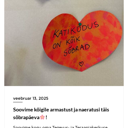
veebruar 13, 2025
Soovime kõigile armastust ja naeratusi täis
sõbrapäeva
!
Soovime kogu oma Tegevus- ja Teraapiakeskuse