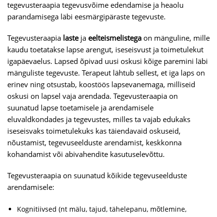
tegevusteraapia tegevusvõime edendamise ja heaolu
parandamisega läbi eesmärgipäraste tegevuste.
Tegevusteraapia
laste
ja
eelteismelistega
on mänguline, mille
kaudu toetatakse lapse arengut, iseseisvust ja toimetulekut
igapäevaelus. Lapsed õpivad uusi oskusi kõige paremini läbi
mänguliste tegevuste. Terapeut lähtub sellest, et iga laps on
erinev ning otsustab, koostöös lapsevanemaga, milliseid
oskusi on lapsel vaja arendada.
Tegevusteraapia on
suunatud lapse toetamisele ja arendamisele
eluvaldkondades ja tegevustes, milles ta vajab edukaks
iseseisvaks toimetulekuks kas täiendavaid oskuseid,
nõustamist, tegevuseelduste arendamist, keskkonna
kohandamist või abivahendite kasutuselevõttu.
Tegevusteraapia on suunatud kõikide tegevuseelduste
arendamisele:
Kognitiivsed (nt mälu, tajud, tähelepanu, mõtlemine,