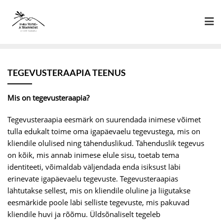
Skip
to
content
TEGEVUSTERAAPIA TEENUS
Mis on tegevusteraapia?
Tegevusteraapia eesmärk on suurendada inimese võimet
tulla edukalt toime oma igapäevaelu tegevustega, mis on
kliendile olulised ning tähenduslikud. Tähenduslik tegevus
on kõik, mis annab inimese elule sisu, toetab tema
identiteeti, võimaldab väljendada enda isiksust läbi
erinevate igapäevaelu tegevuste. Tegevusteraapias
lähtutakse sellest, mis on kliendile oluline ja liigutakse
eesmärkide poole läbi selliste tegevuste, mis pakuvad
kliendile huvi ja rõõmu. Üldsõnaliselt tegeleb