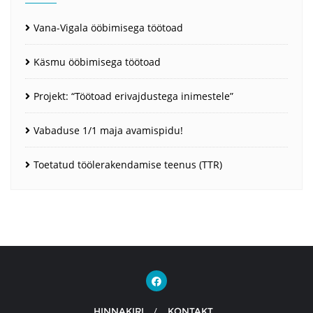
Vana-Vigala ööbimisega töötoad
Käsmu ööbimisega töötoad
Projekt: “Töötoad erivajdustega inimestele”
Vabaduse 1/1 maja avamispidu!
Toetatud töölerakendamise teenus (TTR)
HINNAKIRI
KONTAKT