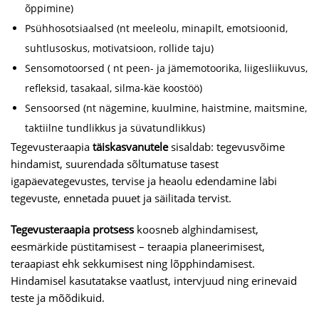
õppimine)
Psühhosotsiaalsed (nt meeleolu, minapilt, emotsioonid,
suhtlusoskus, motivatsioon, rollide taju)
Sensomotoorsed ( nt peen- ja jämemotoorika, liigesliikuvus,
refleksid, tasakaal, silma-käe koostöö)
Sensoorsed (nt nägemine, kuulmine, haistmine, maitsmine,
taktiilne tundlikkus ja süvatundlikkus)
Tegevusteraapia
täiskasvanutele
sisaldab: tegevusvõime
hindamist, suurendada sõltumatuse tasest
igapäevategevustes, tervise ja heaolu edendamine läbi
tegevuste, ennetada puuet ja säilitada tervist.
Tegevusteraapia protsess
koosneb alghindamisest,
eesmärkide püstitamisest – teraapia planeerimisest,
teraapiast ehk sekkumisest ning lõpphindamisest.
Hindamisel kasutatakse vaatlust, intervjuud ning erinevaid
teste ja mõõdikuid.