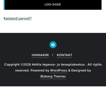
d
LOGI SISSE
Kaotasid parooli?
HINNAKIRI
KONTAKT
Copyright ©2026 Kohila tegevus- ja teraapiakeskus . All rights
reserved.
Powered by
WordPress
&
Designed by
Bizberg Themes