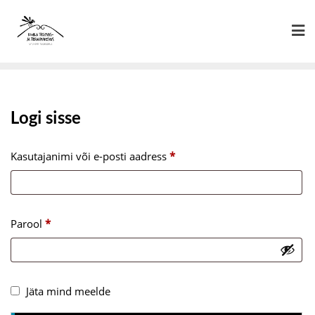
Skip
to
content
Logi sisse
N
Kasutajanimi või e-posti aadress
*
õ
u
t
N
Parool
*
u
õ
d
u
t
Jäta mind meelde
u