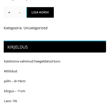
+
-
LISA KORVI
Heegeldatud
korv
kogus
Kategooria:
Uncategorized
KIRJELDUS
Käsitööna valminud heegeldatud korv.
Mõõdud:
põhi – d=19cm
kõrgus – 11cm
Laos: 1tk