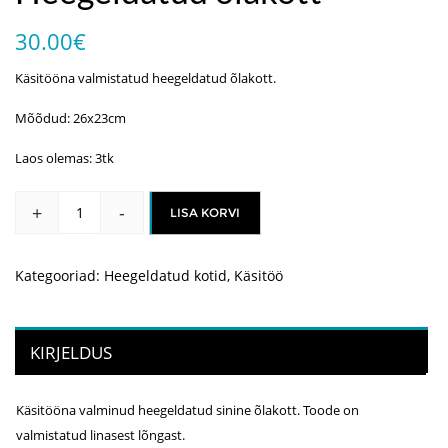
30.00
€
Käsitööna valmistatud heegeldatud õlakott.
Mõõdud: 26x23cm
Laos olemas: 3tk
+
-
LISA KORVI
Heegeldatud
õlakott
kogus
Kategooriad:
Heegeldatud kotid
,
Käsitöö
KIRJELDUS
Käsitööna valminud heegeldatud sinine õlakott. Toode on
valmistatud linasest lõngast.