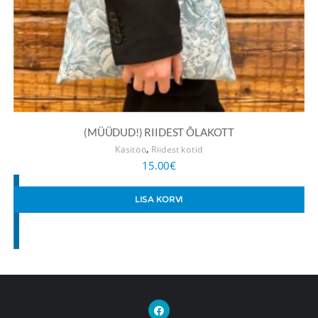
(MÜÜDUD!) RIIDEST ÕLAKOTT
,
Käsitöö
Riidest kotid
15.00
€
LISA KORVI