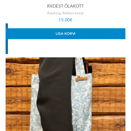
RIIDEST ÕLAKOTT
,
Käsitöö
Riidest kotid
15.00
€
LISA KORVI