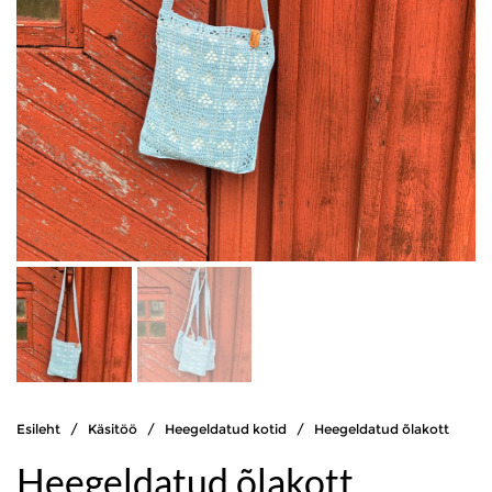
Esileht
/
Käsitöö
/
Heegeldatud kotid
/ Heegeldatud õlakott
Heegeldatud õlakott