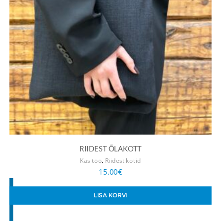
RIIDEST ÕLAKOTT
,
Käsitöö
Riidest kotid
15.00
€
LISA KORVI